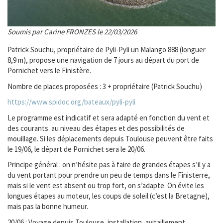
Soumis par Carine FRONZES le 22/03/2026
Patrick Souchu, propriétaire de Pyli-Pyli un Malango 888 (longuer
8,9 m), propose une navigation de 7 jours au départ du port de
Pornichet vers le Finistère.
Nombre de places proposées : 3 + propriétaire (Patrick Souchu)
https://www.spidoc.org/bateaux/pyli-pyli
Le programme est indicatif et sera adapté en fonction du vent et
des courants au niveau des étapes et des possibilités de
mouillage. Si les déplacements depuis Toulouse peuvent être faits
le 19/06, le départ de Pornichet sera le 20/06.
Principe général : on n’hésite pas à faire de grandes étapes s’il y a
du vent portant pour prendre un peu de temps dans le Finisterre,
mais si le vent est absent ou trop fort, on s’adapte. On évite les
longues étapes au moteur, les coups de soleil (c’est la Bretagne),
mais pas la bonne humeur.
20/06 : Voyage depuis Toulouse, installation, avitaillement.