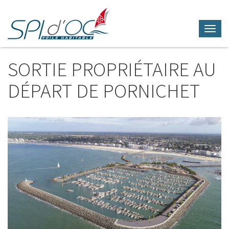
Toggl
navig
Aller
au
SORTIE PROPRIÉTAIRE AU
contenu
principal
DÉPART DE PORNICHET