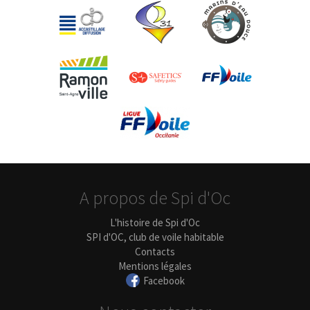
A propos de Spi d'Oc
L'histoire de Spi d'Oc
SPI d'OC, club de voile habitable
Contacts
Mentions légales
Facebook