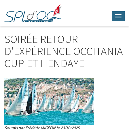
Toggl
navig
Aller
au
SOIRÉE RETOUR
contenu
principal
D'EXPÉRIENCE OCCITANIA
CUP ET HENDAYE
Soumis par Frédéric MIGEON le 23/10/2025