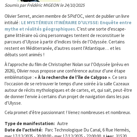
Soumis par Frédéric MIGEON le 24/10/2025
Olivier Serret, ancien membre de SPid'OC, vient de publier un livre
intitulé :
LE MYSTÉRIEUX ITINÉRAIRE D'ULYSSE: Enquête entre
mythe et réalités géographiques
. C’est une sorte d’escape-
game littéraire où cinq personnages tentent de reconstituer le
parcours d’Ulysse à partir d’indices tirés de l’Odyssée. Certains
restent en Méditerranée, d’autres osent l’Atlantique… et les
débats sont animés !
À l’approche du film de Christopher Nolan sur l’Odyssée (prévu en
2026), Olivier nous propose une conférence autour d’une étape
emblématique :
« À la recherche de l’île de Calypso »
. Ce sera
l’occasion de se retrouver le temps d'une soirée à la salle Cazeaux
autour de récits mythologiques et de cartes, et, qui sait, peut-être
de donner l'envie à certains d'un projet de navigation dans les pas
d'Ulysse.
Cela promet d'être passionnant ! Venez nombreuses et nombreux.
Type de manifestation
Autre
Date de l'activité
Parc Technologique Du Canal, 6 Rue Hermès,
mer 17/12/2025 - 20:00:00
-
mer 17/12/2025 - 22:00:00
Lieu
31520