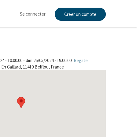
User
account
Se connecter
Créer un compte
menu
24 - 10:00:00
-
dim 26/05/2024 - 19:00:00
Régate
En Gaillard, 11410 Belflou, France