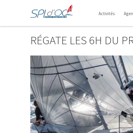
Navigation
principale
Activités
Age
Aller
au
RÉGATE LES 6H DU P
contenu
principal