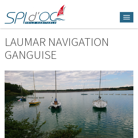
Toggl
navig
Aller
au
LAUMAR NAVIGATION
contenu
principal
GANGUISE